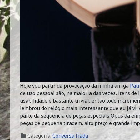
Hoje vou partir da provocação da minha amiga
Patr
de uso pessoal são, na maioria das vezes, itens de
usabilidade é bastante trivial, então todo increme
lembrou do relógio mais interessante que eu já vi,
parte da sequência de peças especiais Opus da emp
peças de pequena tiragem, alto preço e grande impa
Categoria:
Conversa Fiada