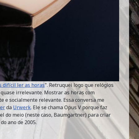
difícil ler as horas
". Retruquei logo que relógios
é quase irrelevante. Mostrar as horas com
nte e socialmente relevante. Essa conversa me
er
da
Urwerk
. Ele se chama Opus V porque faz
l do meio (neste caso, Baumgartner) para criar
 do ano de 2005.