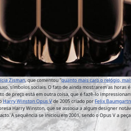
ícia Zisman
, que comentou "
quanto mais caro o relógio, mais 
 luxo, símbolos sociais. O fato de ainda mostrarem as horas 
nto de preço está em outra coisa, que é fazê-lo impressiona
 o
Harry Winston Opus V
de 2005 criado por
Felix Baumgartn
resa Harry Winston, que se associa a algum designer notáve
cto. A sequência se iniciou em 2001, sendo o Opus V a peça